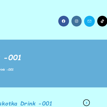
k -001
rink -001
skotka Drink -001