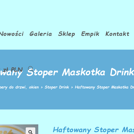
Nowości
Galeria
Sklep
Empik
Kontakt
wany Stoper Maskotka Drin
0
zł
PLN
pery do drzwi, okien
>
Stoper Drink
>
Haftowany Stoper Maskotka D
Haftowany Stoper Ma