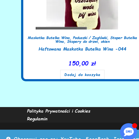
Maskotka Butelka Wina
,
Poduszki / Zagłówki
,
Stoper Butelka
Wina
,
Stopery do drzwi, okien
Haftowana Maskotka Butelka Wina -044
150,00
zł
Dodaj do koszyka
Polityka Prywatności i Cookies
Regulamin
Obserwuj nas na: YouTube, FaceBook, Instagra