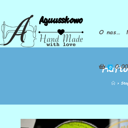
O nas…
Hafto
0,0
0
>
Sto