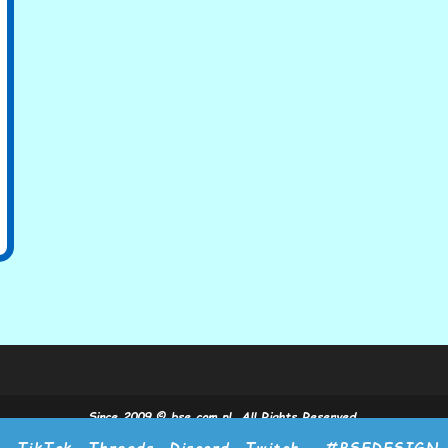
Since 2009 © bse.com.pl. All Rights Reserved.
m, TikTok, Threads, Discord, Twitch -
#BSEDESIGN