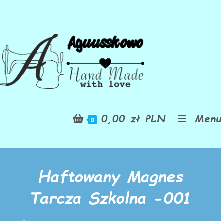
0,00
zł
PLN
Menu
0
Haftowany Magnes
Tarcza Szkolna -001