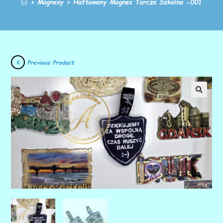
>
Magnesy
>
Haftowany Magnes Tarcza Szkolna -001
Previous Product