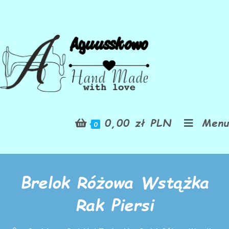
0,00
zł
PLN
Menu
0
Brelok Różowa Wstążka
Rak Piersi