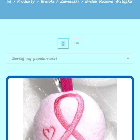
>
Produkty
>
Breloki / Zawieszki
>
Brelok Różowa Wstążka Rak
Sortuj wg popularności